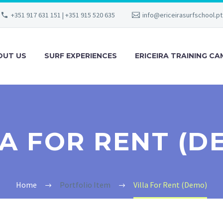
+351 917 631 151 | +351 915 520 635
info@ericeirasurfschool.pt
OUT US
SURF EXPERIENCES
ERICEIRA TRAINING C
LA FOR RENT (D
Home
Portfolio Item
Villa For Rent (Demo)