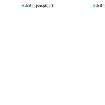
Sed ut perspiciatis
Sed u