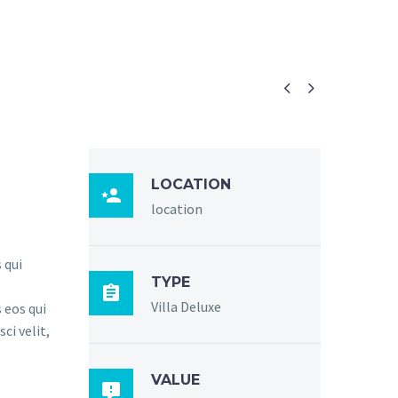


LOCATION

location
 qui
TYPE

Villa Deluxe
 eos qui
ci velit,
VALUE
