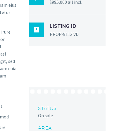
$995,000 all incl.
quam eius
tetur
LISTING ID

 irure
PROP-9113 VD
non
t
asi
git, sed
sum quia
gnam
et
STATUS
On sale
usmod
ore
AREA