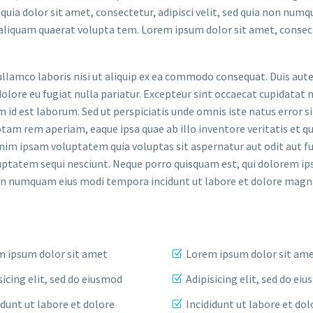
uia dolor sit amet, consectetur, adipisci velit, sed quia non num
liquam quaerat volupta tem. Lorem ipsum dolor sit amet, consec
llamco laboris nisi ut aliquip ex ea commodo consequat. Duis aute
dolore eu fugiat nulla pariatur. Excepteur sint occaecat cupidatat 
im id est laborum. Sed ut perspiciatis unde omnis iste natus error si
m rem aperiam, eaque ipsa quae ab illo inventore veritatis et qu
nim ipsam voluptatem quia voluptas sit aspernatur aut odit aut fu
uptatem sequi nesciunt. Neque porro quisquam est, qui dolorem ip
ia non numquam eius modi tempora incidunt ut labore et dolore ma
 ipsum dolor sit amet
Lorem ipsum dolor sit am
sicing elit, sed do eiusmod
Adipisicing elit, sed do ei
idunt ut labore et dolore
Incididunt ut labore et dol