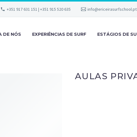
+351 917 631 151 | +351 915 520 635
info@ericeirasurfschool.pt
A DE NÓS
EXPERIÊNCIAS DE SURF
ESTÁGIOS DE SU
AULAS PRIV