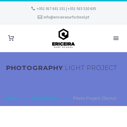
+351 917 631 151 | +351 915 520 635
info@ericeirasurfschool.pt
PHOTOGRAPHY
LIGHT PROJECT
Home
Portfolio Item
Photo Project (Demo)