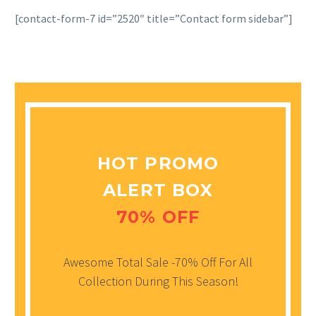
[contact-form-7 id=”2520″ title=”Contact form sidebar”]
HOT PROMO
ALERT BOX
70% OFF
Awesome Total Sale -70% Off For All
Collection During This Season!