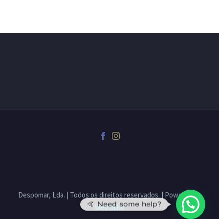
Despomar, Lda. | Todos os direitos reservados. | Powered by
🤙 Need some help?
WebTailor